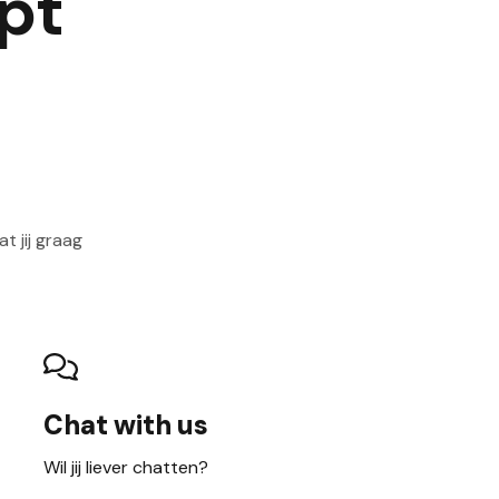
pt
t jij graag
Chat with us
Wil jij liever chatten?