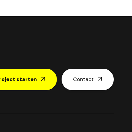
roject starten
Contact

