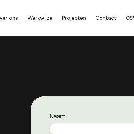
ver ons
Werkwijze
Projecten
Contact
085
Naam