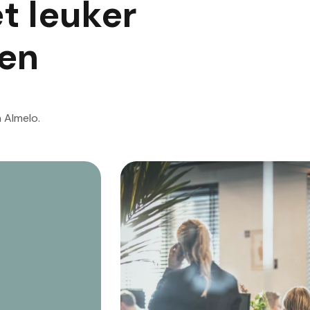
t leuker
ken
 Almelo.