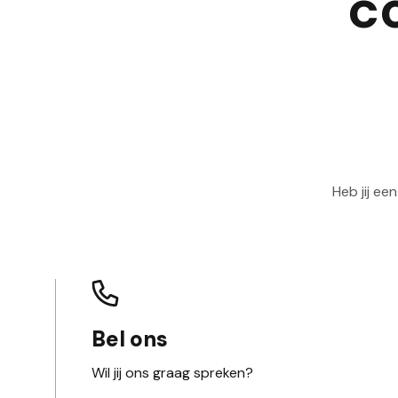
c
Heb jij ee
Bel ons
Wil jij ons graag spreken?