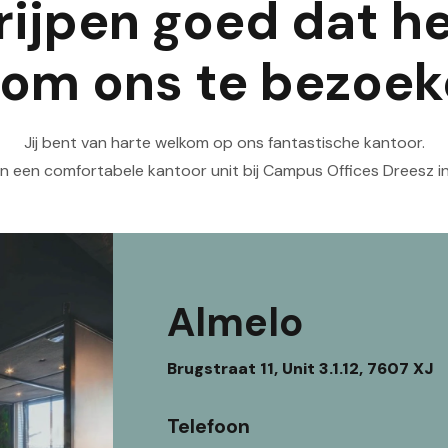
rijpen goed dat he
 om ons te bezoe
Jij bent van harte welkom op ons fantastische kantoor.
en een comfortabele kantoor unit bij Campus Offices Dreesz in
Almelo
Brugstraat 11, Unit 3.1.12, 7607 XJ
Telefoon