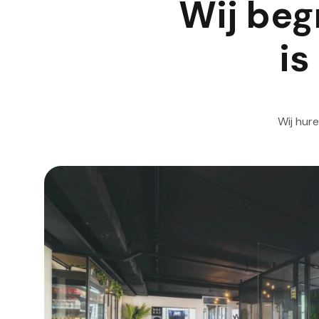
Wij beg
is
Wij hur