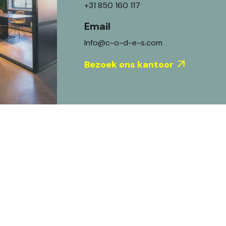
+31 850 160 117
Email
Info@c-o-d-e-s.com
Bezoek ons kantoor
