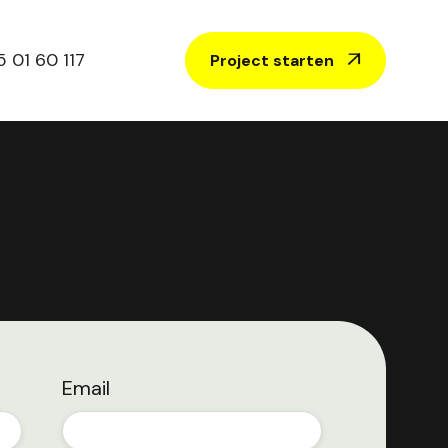
 01 60 117
Project starten

Email